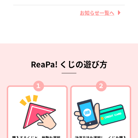
お知らせ一覧へ
ReaPa! くじの遊び方