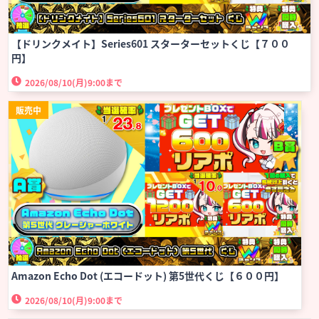
【ドリンクメイト】Series601 スターターセットくじ【７００
円】
2026/08/10(月)
9:00まで
販売中
Amazon Echo Dot (エコードット) 第5世代くじ【６００円】
2026/08/10(月)
9:00まで