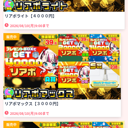
リアポライト【４０００円】
2026/08/10(月)
9:00まで
販売中
リアポマックス【３０００円】
2026/08/10(月)
9:00まで
販売中