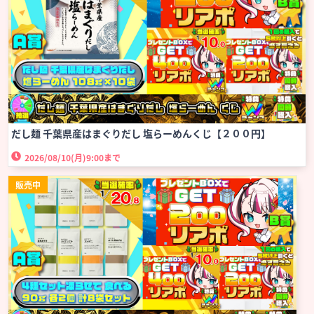
だし麺 千葉県産はまぐりだし 塩らーめんくじ【２００円】
2026/08/10(月)
9:00まで
販売中