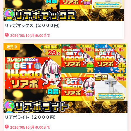
リアポマックス【２０００円】
2026/08/10(月)
9:00まで
販売中
リアポライト【２０００円】
2026/08/10(月)
9:00まで