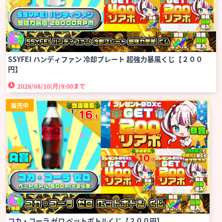
SSYFEI ハンディファン 冷却プレート 超強力暴風くじ【２００
円】
2026/08/10(月)
9:00まで
販売中
コカ・コーラ ゼロ ペットボトルくじ【２００円】