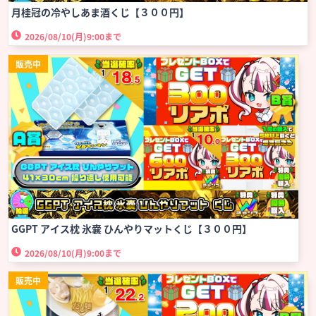
月桂冠の冷やしあま酒くじ【３００円】
2026/08/10(月)
9:00まで
販売中
GGPT アイス枕 氷嚢 ひんやりマットくじ【３００円】
2026/08/10(月)
9:00まで
販売中