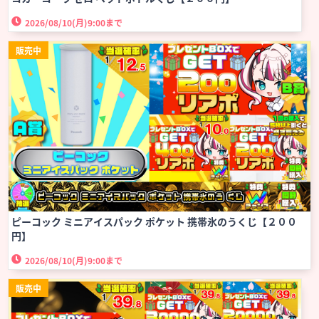
2026/08/10(月)
9:00まで
販売中
ピーコック ミニアイスパック ポケット 携帯氷のうくじ【２００
円】
2026/08/10(月)
9:00まで
販売中