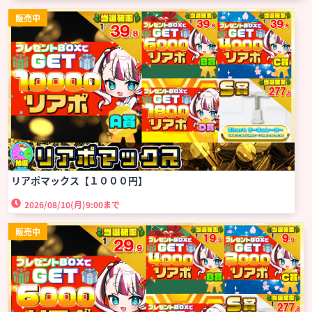
販売中
リアポマックス【１０００円】
2026/08/10(月)
9:00まで
販売中