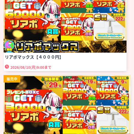
リアポマックス【４０００円】
2026/08/10(月)
9:00まで
販売中