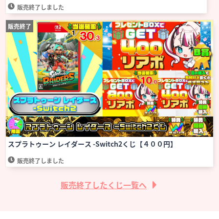
販売終了しました
販売終了
スプラトゥーン レイダース -Switch2くじ【４００円】
販売終了しました
販売終了したくじ一覧へ