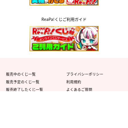
ReaPa!くじご利用ガイド
販売中のくじ一覧
プライバシーポリシー
販売予定のくじ一覧
利用規約
販売終了したくじ一覧
よくあるご質問
お問い合わせ
ご利用ガイド
特定商取引法に基づく表記