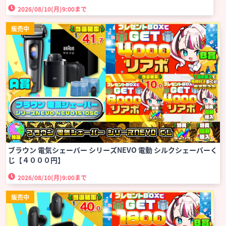
2026/08/10(月)
9:00まで
販売中
ブラウン 電気シェーバー シリーズNEVO 電動 シルクシェーバーく
じ【４０００円】
2026/08/10(月)
9:00まで
販売中