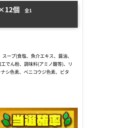
×12個
全1
、スープ(食塩、魚介エキス、醤油、
工でん粉、調味料(アミノ酸等)、リ
クチナシ色素、ベニコウジ色素、ビタ