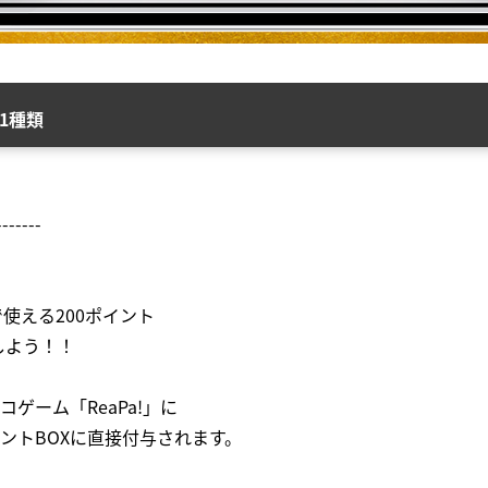
1種類
-------
で使える200ポイント
しよう！！
ゲーム「ReaPa!」に
ントBOXに直接付与されます。