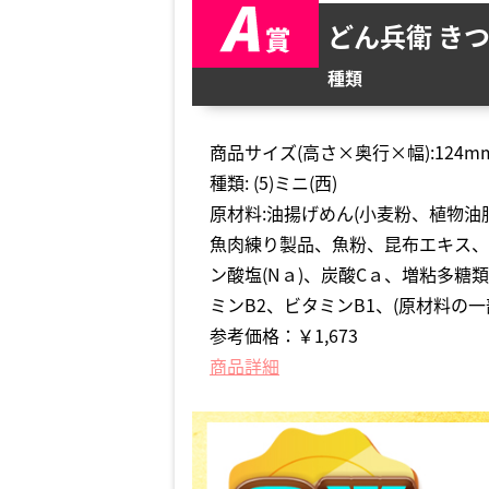
どん兵衛 きつ
種類
商品サイズ(高さ×奥行×幅):124mm
種類: (5)ミニ(西)
原材料:油揚げめん(小麦粉、植物油
魚肉練り製品、魚粉、昆布エキス、
ン酸塩(Nａ)、炭酸Cａ、増粘多糖
ミンB2、ビタミンB1、(原材料の
参考価格：￥1,673
商品詳細