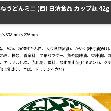
ねうどんミニ (西) 日清食品 カップ麺 42g
×338mm×226mm
脂、食塩、植物性たん白、大豆食物繊維)、かやく(味付油揚げ)
ねぎ、糖類、香辛料、昆布パウダー、魚介調味油、香味油)、加
類、カラメル色素、乳化剤、香料、酸化防止剤(ビタミンE)、
一部に乳成分、さば、ゼラチンを含む)