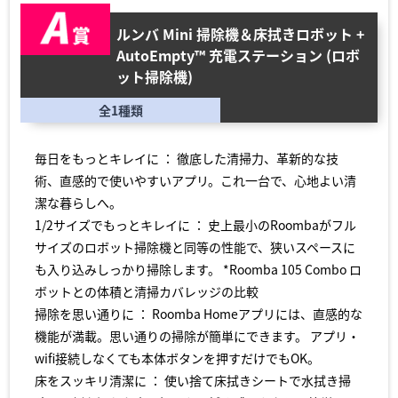
ルンバ Mini 掃除機＆床拭きロボット +
AutoEmpty™ 充電ステーション (ロボ
ット掃除機)
全1種類
毎日をもっとキレイに ： 徹底した清掃力、革新的な技
術、直感的で使いやすいアプリ。これ一台で、心地よい清
潔な暮らしへ。
1/2サイズでもっとキレイに ： 史上最小のRoombaがフル
サイズのロボット掃除機と同等の性能で、狭いスペースに
も入り込みしっかり掃除します。 *Roomba 105 Combo ロ
ボットとの体積と清掃カバレッジの比較
掃除を思い通りに ： Roomba Homeアプリには、直感的な
機能が満載。思い通りの掃除が簡単にできます。 アプリ・
wifi接続しなくても本体ボタンを押すだけでもOK。
床をスッキリ清潔に ： 使い捨て床拭きシートで水拭き掃