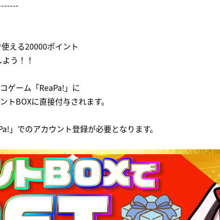
-------
使える20000ポイント
しよう！！
ゲーム「ReaPa!」に
ントBOXに直接付与されます。
Pa!」でのアカウント登録が必要となります。