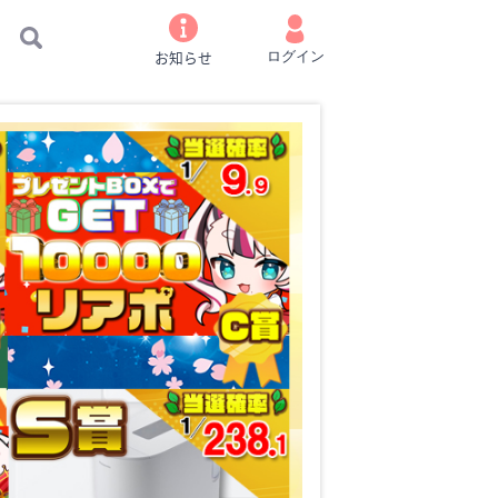
お知らせ
ログイン