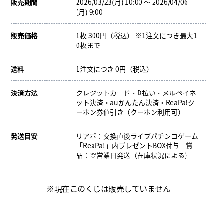
販売期間
2026/03/23(月) 10:00 ～ 2026/04/06
(月) 9:00
販売価格
1枚 300円（税込） ※1注文につき最大1
0枚まで
送料
1注文につき 0円（税込）
決済方法
クレジットカード・D払い・メルペイネ
ット決済・auかんたん決済・ReaPa!ク
ーポン券値引き（クーポン利用可）
発送目安
リアポ：交換直後ライブパチンコゲーム
「ReaPa!」内プレゼントBOX付与 賞
品：翌営業日発送（在庫状況による）
※現在このくじは販売していません