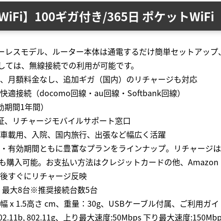
Fi】100ギガ付き/365日 ポケットWiFi
ーレスモデル、ルーター本体は通電するだけ簡単セットアップ、US
つきましては、無線接続での利用が可能です。
、月額料金なし、追加ギガ（国内）のリチャージも対応
接続（docomo回線・au回線・Softbank回線）
有効期間1年間）
証、リチャージモバイルサポート窓口
車載用、入院、国内旅行、出張など幅広く活躍
・有効期間ともに豊富なプランをラインナップ。リチャージは
でも購入可能。お支払い方法はクレジットカードの他、Amazon
後すぐにリチャージ反映
】最大8台※推奨接続台数5台
.5幅 x 1.5高さ cm、重量：30g、USBケーブル付属、ご利用ガ
02.11b, 802.11g、上り最大速度:50Mbps 下り最大速度:1