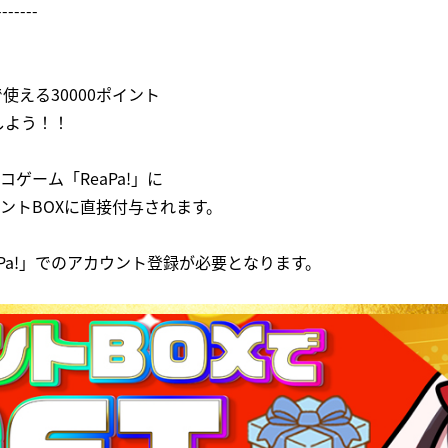
-------
使える30000ポイント
しよう！！
ゲーム「ReaPa!」に
ントBOXに直接付与されます。
Pa!」でのアカウント登録が必要となります。