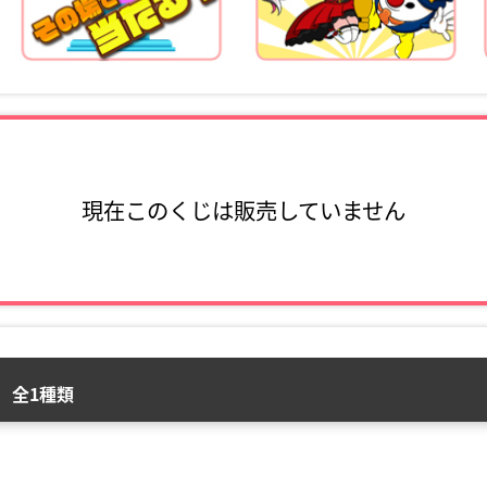
現在このくじは販売していません
全1種類