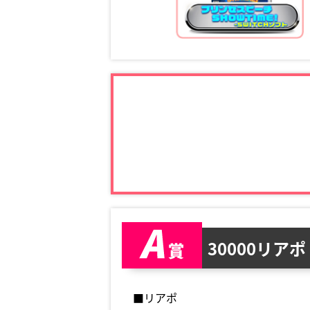
30000リアポ
■リアポ