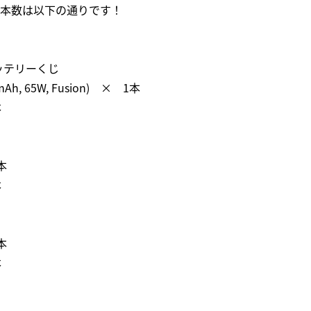
当選本数は以下の通りです！
ルバッテリーくじ
mAh, 65W, Fusion) × 1本
本
本
本
本
本