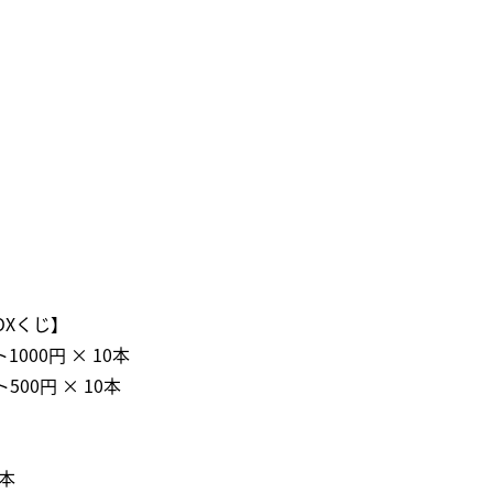
OXくじ】
00円 × 10本
00円 × 10本
4本