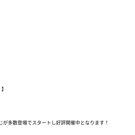
】
』】
じが多数登場でスタートし好評開催中となります！